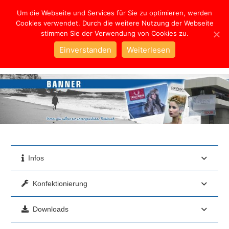
Um die Webseite und Services für Sie zu optimieren, werden
Cookies verwendet. Durch die weitere Nutzung der Webseite
stimmen Sie der Verwendung von Cookies zu.
PVC
Einverstanden
Weiterlesen
Infos
Konfektionierung
Downloads