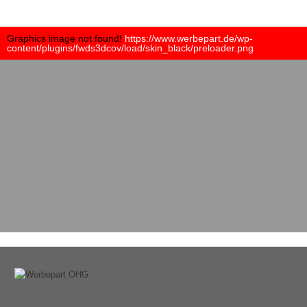
Graphics image not found!
https://www.werbepart.de/wp-
content/plugins/fwds3dcov/load/skin_black/preloader.png