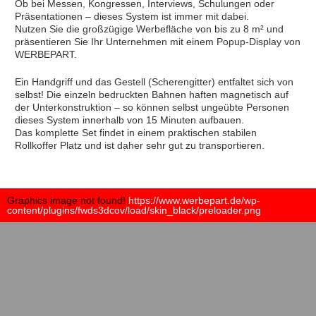
Ob bei Messen, Kongressen, Interviews, Schulungen oder
Präsentationen – dieses System ist immer mit dabei.
Nutzen Sie die großzügige Werbefläche von bis zu 8 m² und
präsentieren Sie Ihr Unternehmen mit einem Popup-Display von
WERBEPART.
Ein Handgriff und das Gestell (Scherengitter) entfaltet sich von
selbst! Die einzeln bedruckten Bahnen haften magnetisch auf
der Unterkonstruktion – so können selbst ungeübte Personen
dieses System innerhalb von 15 Minuten aufbauen.
Das komplette Set findet in einem praktischen stabilen
Rollkoffer Platz und ist daher sehr gut zu transportieren.
Graphics image not found!
https://www.werbepart.de/wp-
content/plugins/fwds3dcov/load/skin_black/preloader.png