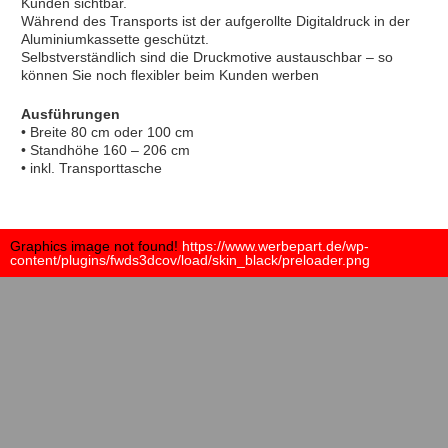
Kunden sichtbar.
Während des Transports ist der aufgerollte Digitaldruck in der
Aluminiumkassette geschützt.
Selbstverständlich sind die Druckmotive austauschbar – so
können Sie noch flexibler beim Kunden werben
Ausführungen
• Breite 80 cm oder 100 cm
• Standhöhe 160 – 206 cm
• inkl. Transporttasche
Graphics image not found!
https://www.werbepart.de/wp-
content/plugins/fwds3dcov/load/skin_black/preloader.png