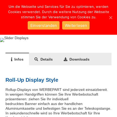
Um die Webseite und Services für Sie zu optimieren, werden
Cookies verwendet. Durch die weitere Nutzung der Webseite
stimmen Sie der Verwendung von Cookies zu.
Style
Einverstanden
Weiterlesen
Infos
Details
Downloads
Roll-Up Display Style
Rollup-Displays von WERBEPART sind jederzeit einsatzbereit.
In wenigen Handgriffen können Sie Ihre Werbebotschaft
präsentieren: ziehen Sie Ihr individuell
bedrucktes Banner einfach aus der handlichen
Aluminiumkasette und befestigen Sie es an der Teleskopstange.
In sekundenschnelle wird so Ihre Werbebotschaft für Ihre